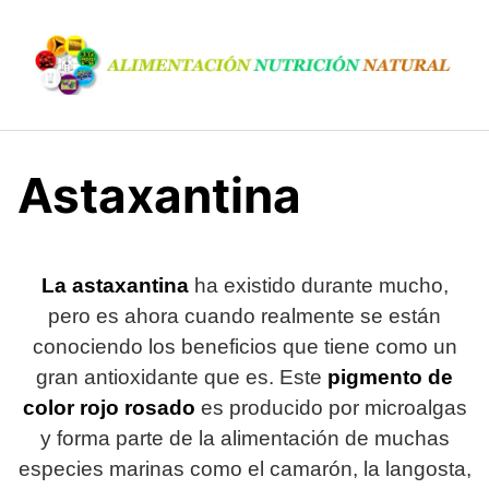
S
a
l
t
a
r
a
Astaxantina
l
c
o
n
La astaxantina
ha existido durante mucho,
t
pero es ahora cuando realmente se están
e
conociendo los beneficios que tiene como un
n
gran antioxidante que es. Este
pigmento de
i
d
color rojo rosado
es producido por microalgas
o
y forma parte de la alimentación de muchas
especies marinas como el camarón, la langosta,