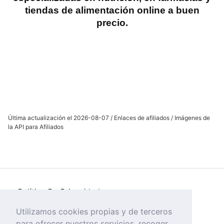
tiendas de alimentación online a buen
precio.
Última actualización el 2026-08-07 / Enlaces de afiliados / Imágenes de
la API para Afiliados
Política De Privacidad
Política de Cookies
Utilizamos cookies propias y de terceros
para ofrecer nuestros servicios, recoger