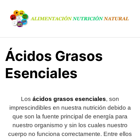
S
a
l
t
a
r
a
Ácidos Grasos
l
c
Esenciales
o
n
t
e
Los
ácidos grasos esenciales
, son
n
imprescindibles en nuestra nutrición debido a
i
que son la fuente principal de energía para
d
o
nuestro organismo y sin los cuales nuestro
cuerpo no funciona correctamente. Entre ellos