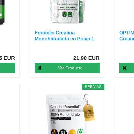
N
Foodelis Creatina
OPTI
Monohidratada en Polvo 1
Creati
kg /...
Micron
75 EUR
21,90 EUR
Ver Producto
REBAJAS