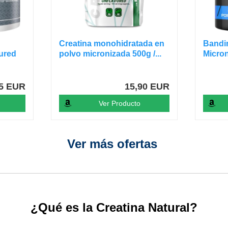
Creatina monohidratada en
Bandin
ured
polvo micronizada 500g /...
Micron
85 EUR
15,90 EUR
Ver Producto
Ver más ofertas
¿Qué es la Creatina Natural?