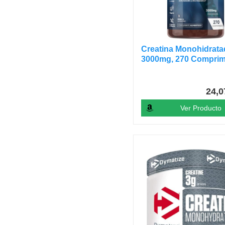
Creatina Monohidrata
3000mg, 270 Comprim
3...
24,
Ver Producto