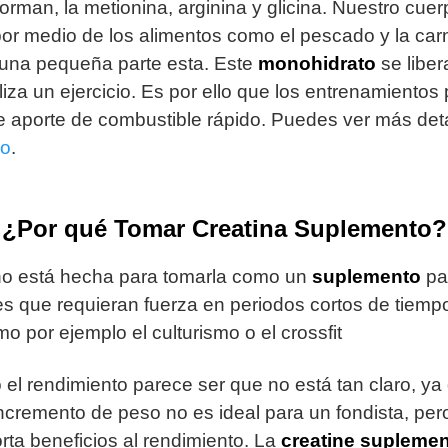
forman, la metionina, arginina y glicina. Nuestro cue
or medio de los alimentos como el pescado y la car
 una pequeña parte esta. Este
monohidrato
se libe
iza un ejercicio. Es por ello que los entrenamiento
e aporte de combustible rápido. Puedes ver más de
eo
.
¿Por qué Tomar Creatina S
uplemento
?
o está hecha para tomarla como un
suplemento
par
es que requieran fuerza en periodos cortos de tiemp
o por ejemplo el culturismo o el crossfit
 el rendimiento parece ser que no está tan claro, y
cremento de peso no es ideal para un fondista, per
rta beneficios al rendimiento. La
creatine supleme