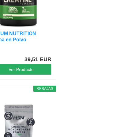
MUM NUTRITION
na en Polvo
izada,...
39,51 EUR
Ver Producto
REBAJAS