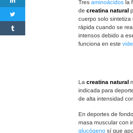
Tres
aminoácidos
la 
de
creatina
natural
p
cuerpo solo sintetiza
rápida cuando se real
intensos debido a es
funciona en este
vid
La
creatina
natural
n
indicada para deport
de alta intensidad com
En deportes de fondo
masa muscular con in
glucógeno
sí que apo