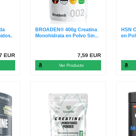
da
BROADEN® 400g Creatina
HSN C
idos,
Monohidrata en Polvo Sin...
en Pol
07 EUR
7,59 EUR
Ver Producto