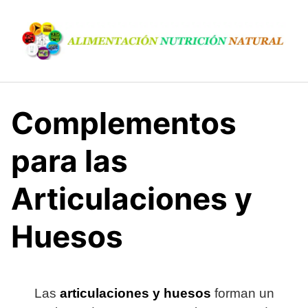
S
a
l
t
a
r
a
Complementos
l
c
para las
o
n
Articulaciones y
t
e
n
Huesos
i
d
o
Las
articulaciones y huesos
forman un