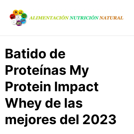
S
a
l
t
a
r
a
Batido de
l
c
Proteínas My
o
n
Protein Impact
t
e
n
Whey de las
i
d
mejores del 2023
o