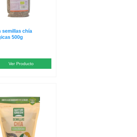
s semillas chía
gicas 500g
Ver Producto