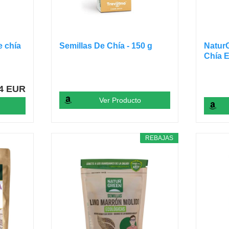
e chía
Semillas De Chía - 150 g
NaturG
Chía E
14 EUR
Ver Producto
REBAJAS