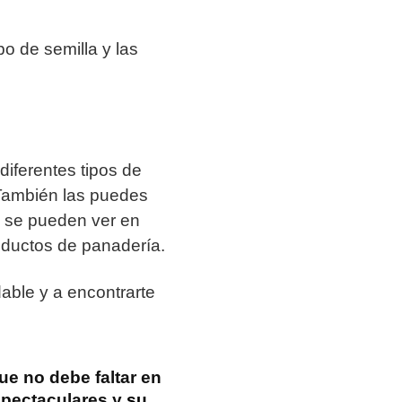
o de semilla y las
iferentes tipos de
También las puedes
a se pueden ver en
oductos de panadería.
able y a encontrarte
e no debe faltar en
espectaculares y
su