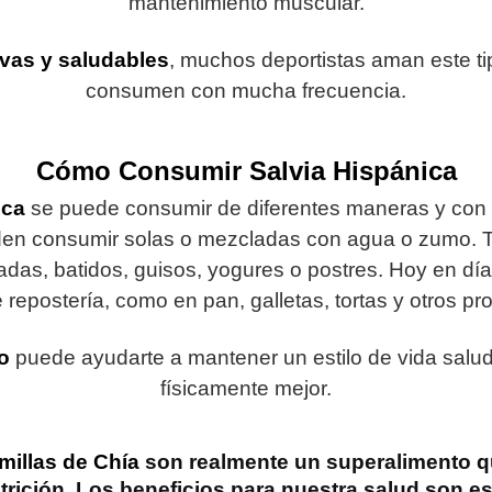
mantenimiento muscular.
ivas y saludables
, muchos deportistas aman este tip
consumen con mucha frecuencia.
Cómo Consumir
Salvia Hispánica
ica
se puede consumir de diferentes maneras y con d
den consumir solas o mezcladas con agua o zumo. 
ladas, batidos, guisos, yogures o postres. Hoy en dí
repostería, como en pan, galletas, tortas y otros pr
o
puede ayudarte a mantener un estilo de vida salud
físicamente mejor.
millas de Chía
son realmente un superalimento qu
utrición. Los beneficios para nuestra salud son 