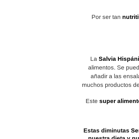
Por ser tan
nutrit
La
Salvia Hispán
alimentos. Se pue
añadir a las ensa
muchos productos de 
Este
super aliment
Estas diminutas
Se
nuestra dieta y n