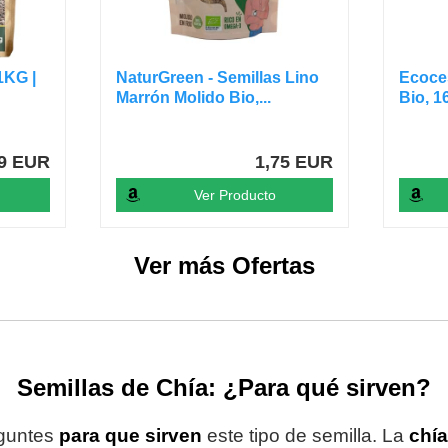
1KG |
NaturGreen - Semillas Lino
Ecoces
Marrón Molido Bio,...
Bio, 1
99 EUR
1,75 EUR
Ver Producto
Ver más Ofertas
Semillas de Chía: ¿Para qué sirven?
eguntes
para que sirven
este tipo de semilla. La
chía