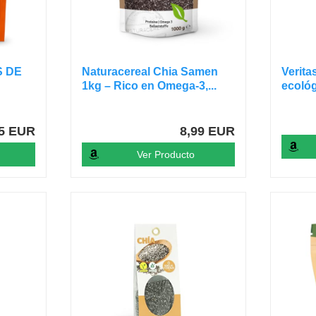
S DE
Naturacereal Chia Samen
Verita
1kg – Rico en Omega-3,...
ecoló
55 EUR
8,99 EUR
Ver Producto