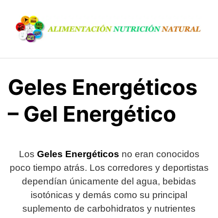
S
a
l
t
a
r
a
Geles Energéticos
l
c
– Gel Energético
o
n
t
e
Los
Geles Energéticos
no eran conocidos
n
poco tiempo atrás. Los corredores y deportistas
i
dependían únicamente del agua, bebidas
d
o
isotónicas y demás como su principal
suplemento de carbohidratos y nutrientes