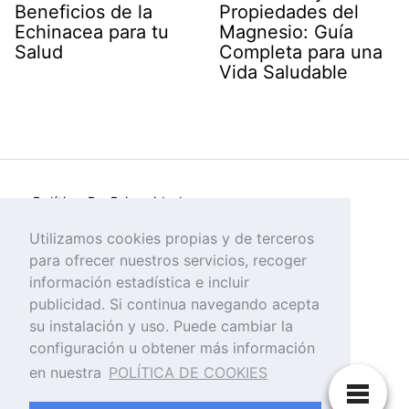
Beneficios de la
Propiedades del
Echinacea para tu
Magnesio: Guía
Salud
Completa para una
Vida Saludable
Política De Privacidad
Política de Cookies
Utilizamos cookies propias y de terceros
para ofrecer nuestros servicios, recoger
Aviso Legal
información estadística e incluir
publicidad. Si continua navegando acepta
su instalación y uso. Puede cambiar la
configuración u obtener más información
en nuestra
POLÍTICA DE COOKIES
Tienda Online De Suplementos Nutricionales,