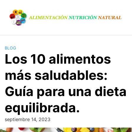
S
a
l
t
a
r
a
BLOG
l
Los 10 alimentos
c
o
más saludables:
n
t
Guía para una dieta
e
n
equilibrada.
i
d
o
septiembre 14, 2023