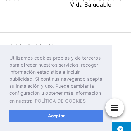
Vida Saludable
Política De Privacidad
Política de Cookies
Utilizamos cookies propias y de terceros
para ofrecer nuestros servicios, recoger
Aviso Legal
información estadística e incluir
publicidad. Si continua navegando acepta
su instalación y uso. Puede cambiar la
configuración u obtener más información
en nuestra
POLÍTICA DE COOKIES
Tienda Online De Suplementos Nutricionales,
Alimentacion y Nutrición Deportiva.
Aceptar