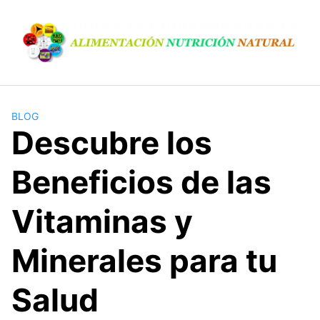
S
a
l
t
a
r
a
BLOG
l
Descubre los
c
o
Beneficios de las
n
t
Vitaminas y
e
n
Minerales para tu
i
d
o
Salud