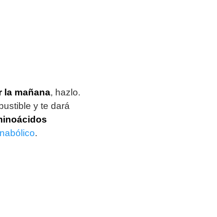
r la mañana
, hazlo.
ustible y te dará
aminoácidos
nabólico
.