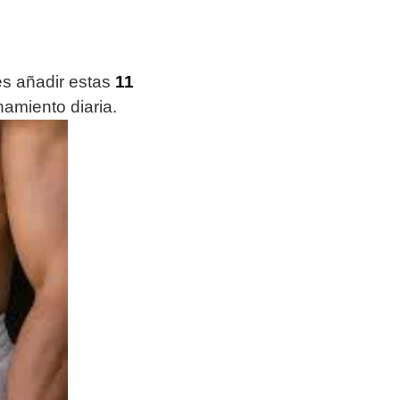
es añadir estas
11
namiento diaria.