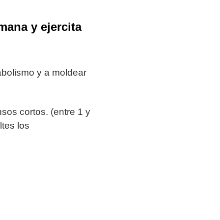
mana y ejercita
abolismo y a moldear
os cortos. (entre 1 y
tes los