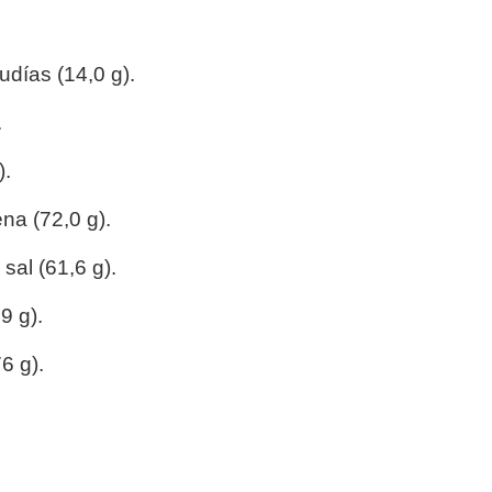
).
judías (14,0 g).
.
).
na (72,0 g).
sal (61,6 g).
9 g).
6 g).
).