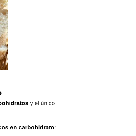
o
bohidratos
y el único
cos en carbohidrato
: