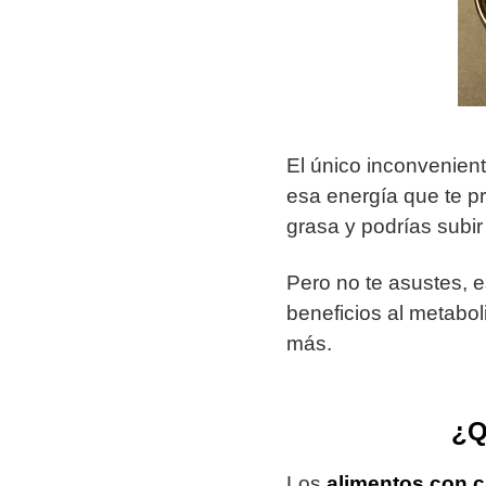
El único inconvenient
esa energía que te p
grasa y podrías subi
Pero no te asustes, 
beneficios al metabo
más.
¿Q
Los
alimentos con c