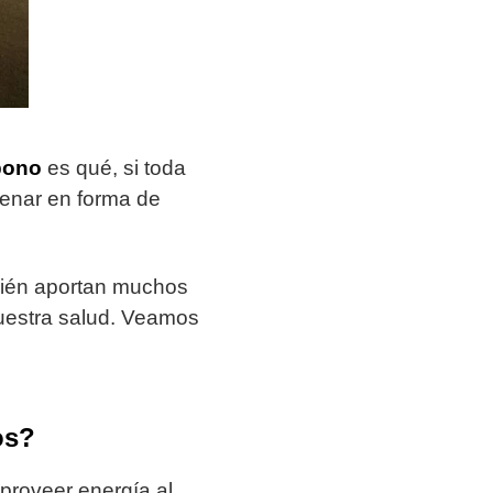
rbono
es qué, si toda
cenar en forma de
ién aportan muchos
nuestra salud. Veamos
os?
 proveer energía al